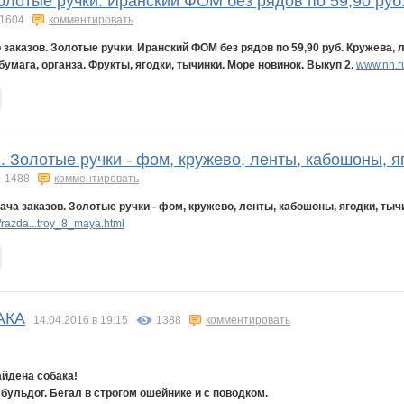
олотые ручки. Иранский ФОМ без рядов по 59,90 руб
1604
комментировать
 заказов. Золотые ручки. Иранский ФОМ без рядов по 59,90 руб. Кружева,
умага, органза. Фрукты, ягодки, тычинки. Море новинок. Выкуп 2.
www.nn.ru
. Золотые ручки - фом, кружево, ленты, кабошоны, я
1488
комментировать
ача заказов. Золотые ручки - фом, кружево, ленты, кабошоны, ягодки, тыч
razda...troy_8_maya.html
АКА
14.04.2016 в 19:15
1388
комментировать
айдена собака!
бульдог. Бегал в строгом ошейнике и с поводком.