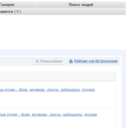
Галерея
Поиск людей
равится
( 8 )
Рейтинг топ-50 блоггеров
ые ручки - фом, кружево, ленты, кабошоны, ягодки,
тые ручки - фом, кружево, ленты, кабошоны, ягодки,