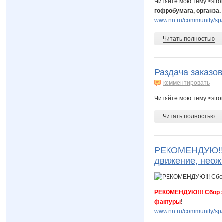
Читайте мою тему <str
гофробумага, органза.
www.nn.ru/community/sp/m
Читать полностью
Раздача заказо
комментировать
Читайте мою тему <str
Читать полностью
РЕКОМЕНДУЮ!!! 
движение, неож
РЕКОМЕНДУЮ!!! Сбор за
фактуры
!
www.nn.ru/community/sp/m