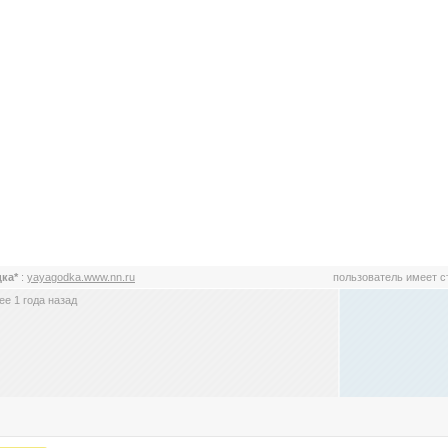
дка*
:
yayagodka.www.nn.ru
пользователь имеет 
е 1 года назад