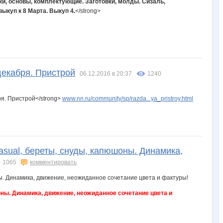
ки, основы, комплектующие. Заготовки, молды. Сизаль,
ыкуп к 8 Марта. Выкуп 4.
</strong>
декабря. Пристрой
06.12.2016 в 20:37
1240
я. Пристрой</strong>
www.nn.ru/community/sp/razda...ya_pristroy.html
asual, береты, снуды, капюшоны. Динамика,
1065
комментировать
оны. Динамика, движение, неожиданное сочетание цвета и