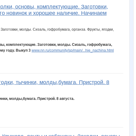
олки, основы, комплектующие. Заготовки,
ого новинок и хорошее наличие. Начинаем
овы, комплектующие. Заготовки, молды. Сизаль, гофробумага,
ому году. Выкуп 3
www.nn.ru/community/sp/main/...hie_nachina.html
годки, тычинки, молды,бумага. Пристрой. 8
инки, молды,бумага. Пристрой. 8 августа.