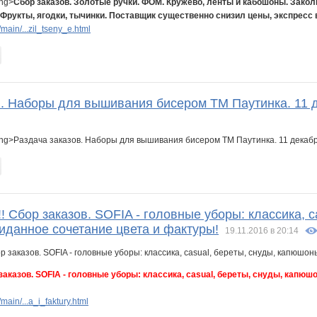
ong>
Сбор заказов. Золотые ручки. ФОМ. Кружево, ленты и кабошоны. Закол
 Фрукты, ягодки, тычинки. Поставщик существенно снизил цены, экспресс в
ain/...zil_tseny_e.html
в. Наборы для вышивания бисером ТМ Паутинка. 11 
ong>Раздача заказов. Наборы для вышивания бисером ТМ Паутинка. 11 декабр
Сбор заказов. SOFIA - головные уборы: классика, c
иданное сочетание цвета и фактуры!
19.11.2016 в 20:14
казов. SOFIA - головные уборы: классика, casual, береты, снуды, капюш
ain/...a_i_faktury.html