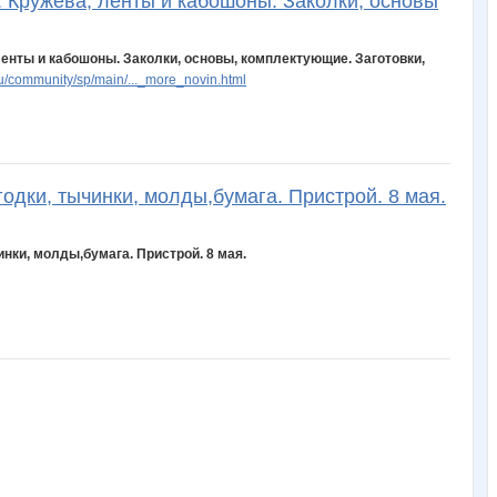
. Кружева, ленты и кабошоны. Заколки, основы
 ленты и кабошоны. Заколки, основы, комплектующие. Заготовки,
/community/sp/main/..._more_novin.html
годки, тычинки, молды,бумага. Пристрой. 8 мая.
инки, молды,бумага. Пристрой. 8 мая.