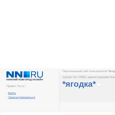
Персональный сайт пользователя
*яго
портрет № 179961 зарегистрирован боле
*ягодка*
Привет, Гость !
-
Войти
-
Зарегистрироваться