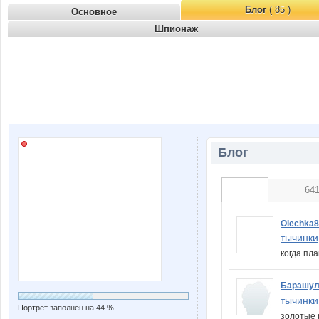
Блог
( 85 )
Основное
Шпионаж
Блог
64
Olechka
тычинки
когда пл
Барашул
тычинки
Портрет заполнен на 44 %
золотые 