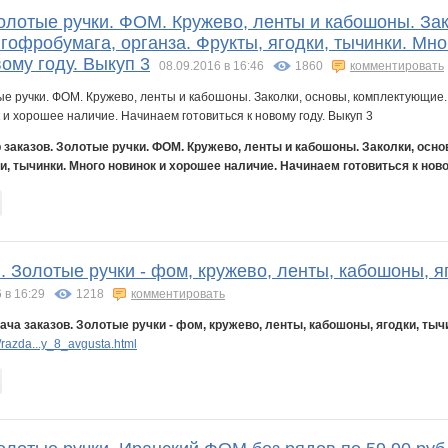
Золотые ручки. ФОМ. Кружево, ленты и кабошоны. Зак
гофробумага, органза. Фрукты, ягодки, тычинки. Мн
вому году. Выкуп 3
08.09.2016 в 16:46
1860
комментировать
 заказов. Золотые ручки. ФОМ. Кружево, ленты и кабошоны. Заколки, осн
ки, тычинки. Много новинок и хорошее наличие. Начинаем готовиться к нов
. Золотые ручки - фом, кружево, ленты, кабошоны, я
 в 16:29
1218
комментировать
ача заказов. Золотые ручки - фом, кружево, ленты, кабошоны, ягодки, тыч
razda...y_8_avgusta.html