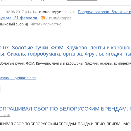
Раздача заказов. Золотые р
02.06.2017 в 14:14
комментирует запись
умага. 21 февраля.
3 комментария
ем новый сбор )))
Читать полностью
0.07. Золотые ручки. ФОМ. Кружево, ленты и кабошо
ы. Сизаль, гофробумага, органза. Фрукты, ягодки, ты
ain/...i_tychinkib.html
 СПРАШИВАЛ СБОР ПО БЕЛОРУССКИМ БРЕНДАМ: 
ровать