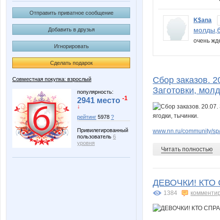
Отправить приватное сообщение
K$ana
молды,б
Добавить в друзья
очень жд
Игнорировать
Сделать подарок
Сбор заказов. 2
Совместная покупка: взрослый
Заготовки, молд
популярность:
-1
2941 место
↓
рейтинг
5978
?
Привилегированный
www.nn.ru/community/sp/m
пользователь
6
уровня
Читать полностью
ДЕВОЧКИ! КТО
1384
комменти