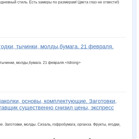
седневный стиль. Есть замеры по размерам! Цвета глаз не отвести!)
годки, тычинки, молды,бумага. 21 февраля.
 тычинки, молды,бумага. 21 февраля.</strong>
Заколки, основы, комплектующие. Заготовки,
ставщик существенно снизил цены, экспресс