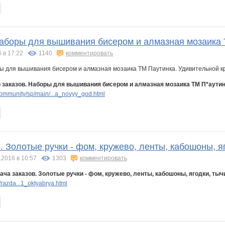
Наборы для вышивания бисером и алмазная мозаика 
 в 17:22
1140
комментировать
 заказов. Наборы для вышивания бисером и алмазная мозаика ТМ П*аутин
ommunity/sp/main/...a_novyy_god.html
. Золотые ручки - фом, кружево, ленты, кабошоны, я
.2016 в 10:57
1303
комментировать
ача заказов. Золотые ручки - фом, кружево, ленты, кабошоны, ягодки, тыч
razda...1_oktyabrya.html